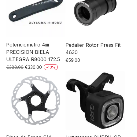
Potenciometro 4iiii
Pedalier Rotor Press Fit
PRECISION BIELA
4630
ULTEGRA R8000 172.5
€
59.00
El
El
€
380.00
€
330.00
-
13
%
precio
precio
original
actual
era:
es:
€380.00.
€330.00.