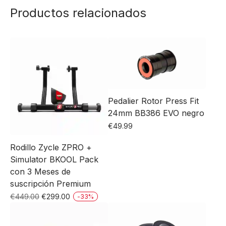
Productos relacionados
Pedalier Rotor Press Fit
24mm BB386 EVO negro
€
49.99
Rodillo Zycle ZPRO +
Simulator BKOOL Pack
con 3 Meses de
suscripción Premium
El
El
€
449.00
€
299.00
-
33
%
precio
precio
original
actual