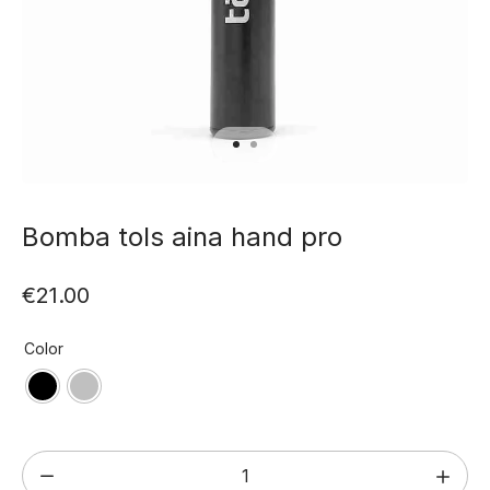
Bomba tols aina hand pro
€
21.00
Color
Bomba