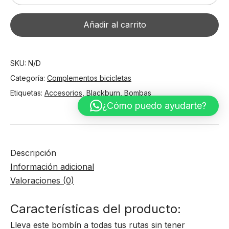
tols
aina
Añadir al carrito
hand
pro
cantidad
SKU:
N/D
Categoría:
Complementos bicicletas
Etiquetas:
Accesorios
,
Blackburn
,
Bombas
¿Cómo puedo ayudarte?
Descripción
Información adicional
Valoraciones (0)
Características del producto:
Lleva este bombín a todas tus rutas sin tener