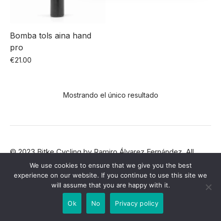
Bomba tols aina hand
pro
€
21.00
Este
producto
Mostrando el único resultado
tiene
múltiples
variantes.
Las
opciones
© 2023
Bitke Cycling
by
Ramiro Álvarez Fernández
. All
rights reserved.
se
We use cookies to ensure that we give you the best
experience on our website. If you continue to use this site we
pueden
will assume that you are happy with it.
elegir
Ok
No
Privacy policy
en
la