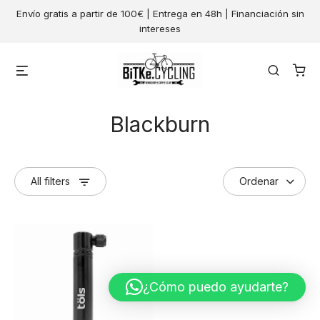
Skip
Envío gratis a partir de 100€ | Entrega en 48h | Financiación sin
to
intereses
content
Menu
Search
Blackburn
All filters
¿Cómo puedo ayudarte?