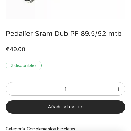
Pedalier Sram Dub PF 89.5/92 mtb
€
49.00
2 disponibles
Pedalier
Sram
Dub
Añadir al carrito
PF
89.5/92
mtb
Categoría:
Complementos bicicletas