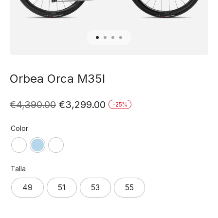
Orbea Orca M35I
El
El
€
4,390.00
€
3,299.00
-
25
%
precio
precio
Color
original
actual
era:
es:
Talla
€4,390.00.
€3,299.00.
49
51
53
55