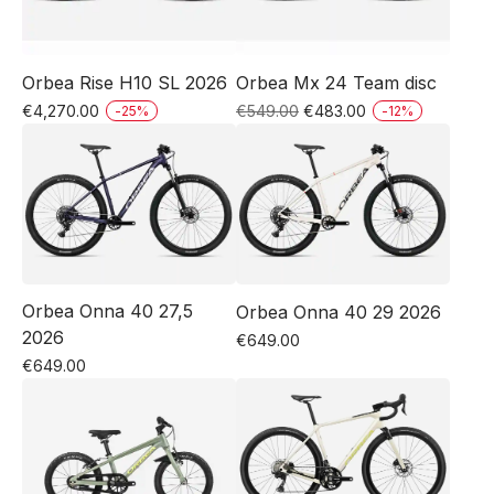
Las
opciones
producto
producto
opciones
se
se
pueden
Orbea Rise H10 SL 2026
Orbea Mx 24 Team disc
pueden
elegir
El
El
€
4,270.00
€
549.00
€
483.00
-
25
%
-
12
%
elegir
en
Este
Este
precio
precio
en
la
original
actual
producto
producto
la
página
era:
es:
tiene
tiene
página
€549.00.
€483.00.
de
múltiples
múltiples
de
producto
variantes.
variantes.
producto
Las
Las
Orbea Onna 40 27,5
Orbea Onna 40 29 2026
opciones
opciones
2026
€
649.00
se
se
Este
€
649.00
pueden
pueden
Este
producto
elegir
elegir
producto
tiene
en
en
tiene
múltiples
la
la
múltiples
variantes.