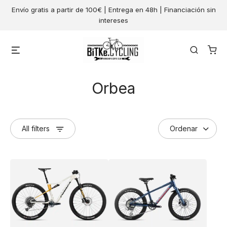
Skip
Envío gratis a partir de 100€ | Entrega en 48h | Financiación sin
to
intereses
content
Menu
Search
Orbea
All filters