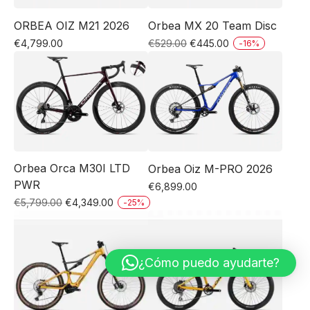
ORBEA OIZ M21 2026
Orbea MX 20 Team Disc
El
El
€
4,799.00
€
529.00
€
445.00
-
16
%
Este
Este
precio
precio
original
actual
producto
producto
era:
es:
tiene
tiene
€529.00.
€445.00.
múltiples
múltiples
variantes.
variantes.
Las
Las
Orbea Orca M30I LTD
Orbea Oiz M-PRO 2026
opciones
opciones
PWR
€
6,899.00
se
se
El
El
Este
€
5,799.00
€
4,349.00
-
25
%
pueden
pueden
Este
precio
precio
producto
elegir
elegir
original
actual
producto
tiene
en
en
era:
es:
tiene
múltiples
¿Cómo puedo ayudarte?
la
la
€5,799.00.
€4,349.00.
múltiples
variantes.
página
página
variantes.
Las
de
de