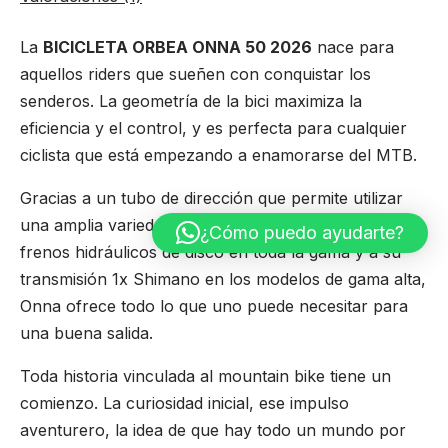
La
BICICLETA ORBEA ONNA 50 2026
nace para
aquellos riders que sueñen con conquistar los
senderos. La geometría de la bici maximiza la
eficiencia y el control, y es perfecta para cualquier
ciclista que está empezando a enamorarse del MTB.
Gracias a un tubo de dirección que permite utilizar
una amplia variedad de horquillas de 100 mm, a sus
¿Cómo puedo ayudarte?
frenos hidráulicos de disco en toda la gama y a su
transmisión 1x Shimano en los modelos de gama alta,
Onna ofrece todo lo que uno puede necesitar para
una buena salida.
Toda historia vinculada al mountain bike tiene un
comienzo. La curiosidad inicial, ese impulso
aventurero, la idea de que hay todo un mundo por