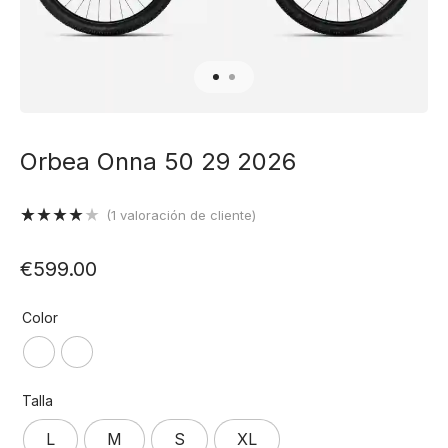
Orbea Onna 50 29 2026
(
1
valoración de cliente)
Valorado
1
con
4.00
€
599.00
de 5 en
base a
valoración
Color
de un
cliente
Talla
L
M
S
XL