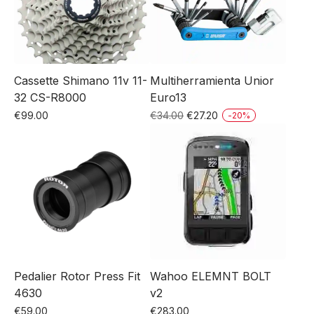
Cassette Shimano 11v 11-
Multiherramienta Unior
32 CS-R8000
Euro13
El
El
€
99.00
€
34.00
€
27.20
-
20
%
precio
precio
original
actual
era:
es:
€34.00.
€27.20.
Pedalier Rotor Press Fit
Wahoo ELEMNT BOLT
4630
v2
€
59.00
€
283.00