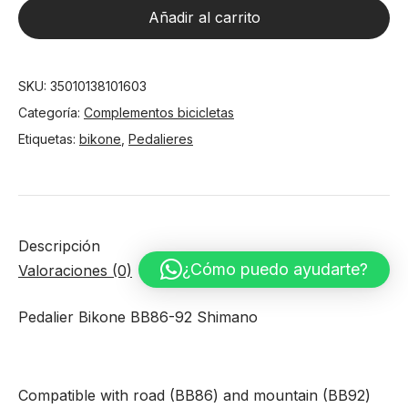
BB86-
Añadir al carrito
92
Shimano
cantidad
SKU:
35010138101603
Categoría:
Complementos bicicletas
Etiquetas:
bikone
,
Pedalieres
Descripción
¿Cómo puedo ayudarte?
Valoraciones (0)
Pedalier Bikone BB86-92 Shimano
Compatible with road (BB86) and mountain (BB92)