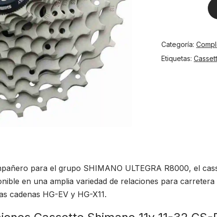
Cassette
Shimano
11v
Categoría:
Compl
11-
32
Etiquetas:
Casset
CS-
R8000
cantidad
mpañero para el grupo SHIMANO ULTEGRA R8000, el cass
nible en una amplia variedad de relaciones para carretera 
las cadenas HG-EV y HG-X11.