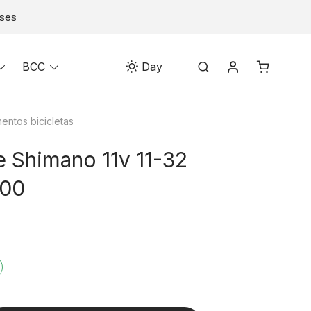
eses
Mi cuenta
Toggle
BCC
Toggle
Search
Day
menu
menu
ntos bicicletas
e Shimano 11v 11-32
00