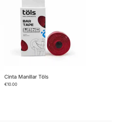
Cinta Manillar Töls
€
10.00
Este
producto
tiene
múltiples
variantes.