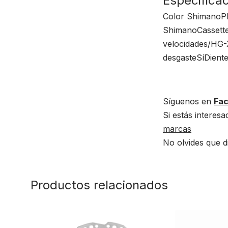
Especifica
Color ShimanoPl
ShimanoCassetteD
velocidades/HG-
desgasteSíDiente
Síguenos en
Fa
Si estás intere
marcas
No olvides que d
Productos relacionados