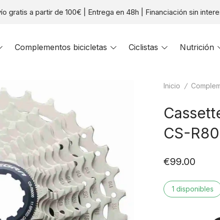
ío gratis a partir de 100€ | Entrega en 48h | Financiación sin inter
Toggle
Complementos bicicletas
Toggle
Ciclistas
Toggle
Nutrición
menu
menu
menu
Inicio
/
Compleme
Cassett
CS-R80
€
99.00
1 disponibles