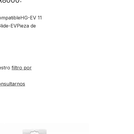
R8000:
compatibleHG-EV 11
lide-EVPieza de
estro
filtro por
onsultarnos