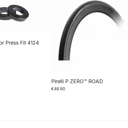
or Press Fit 4124
Pirelli P ZERO™ ROAD
€
46.90
Este
producto
tiene
múltiples
variantes.