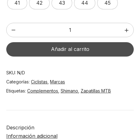
41
42
43
44
45
era:
es:
€169.00.
€132.00.
Zapatillas
SHIMANO
XC503
Añadir al carrito
Sand
Beige
cantidad
SKU:
N/D
Categorías:
Ciclistas
,
Marcas
Etiquetas:
Complementos
,
Shimano
,
Zapatillas MTB
Descripción
Información adicional