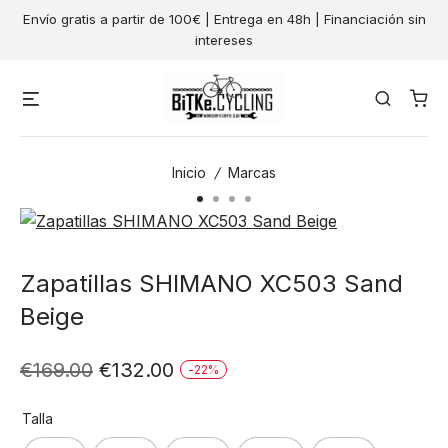
Skip
Envío gratis a partir de 100€ | Entrega en 48h | Financiación sin
to
intereses
content
Menu
Search
Inicio
/
Marcas
Zapatillas SHIMANO XC503 Sand
Beige
El
El
€
169.00
€
132.00
-
22
%
precio
precio
Talla
original
actual