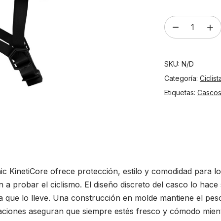
Casco
Lazer
Tonic
SKU:
N/D
kineticore
Titanium
Categoría:
Ciclist
cantidad
Etiquetas:
Casco
c KinetiCore ofrece protección, estilo y comodidad para los
 a probar el ciclismo. El diseño discreto del casco lo hace
 que lo lleve. Una construcción en molde mantiene el peso
laciones aseguran que siempre estés fresco y cómodo mien