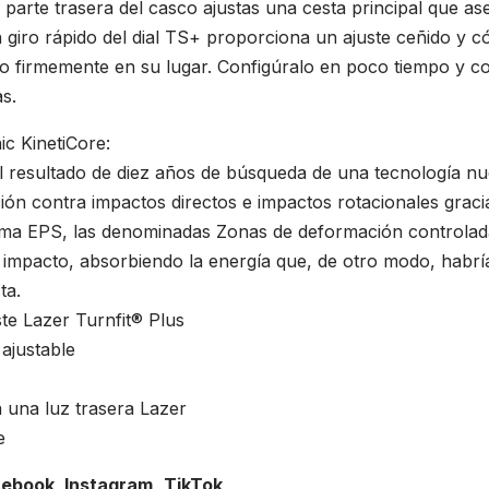
a parte trasera del casco ajustas una cesta principal que a
 giro rápido del dial TS+ proporciona un ajuste ceñido y
o firmemente en su lugar. Configúralo en poco tiempo y c
as.
c KinetiCore:
el resultado de diez años de búsqueda de una tecnología nu
ión contra impactos directos e impactos rotacionales gracia
ma EPS, las denominadas Zonas de deformación controlad
impacto, absorbiendo la energía que, de otro modo, habría
ta.
ste Lazer Turnfit® Plus
 ajustable
 una luz trasera Lazer
e
cebook,
Instagram,
TikTok