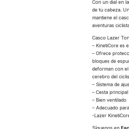
Con un dial en l
de tu cabeza. Un
mantiene el casc
aventuras ciclist
Casco Lazer Toni
– KinetiCore es 
– Ofrece protecc
bloques de espu
deforman con el 
cerebro del ciclis
– Sistema de aju
– Cesta principal
– Bien ventilado
– Adecuado para
-Lazer KinetiCor
Síguenos en
Fa