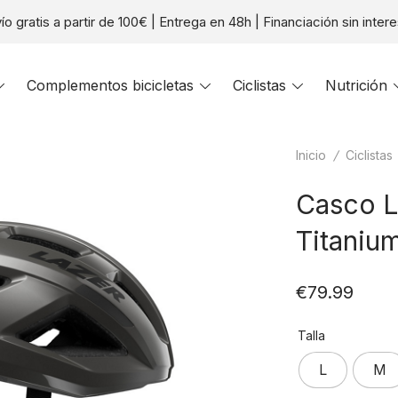
ío gratis a partir de 100€ | Entrega en 48h | Financiación sin inter
Toggle
Complementos bicicletas
Toggle
Ciclistas
Toggle
Nutrición
menu
menu
menu
Inicio
/
Ciclistas
Casco L
Titaniu
€
79.99
Talla
L
M