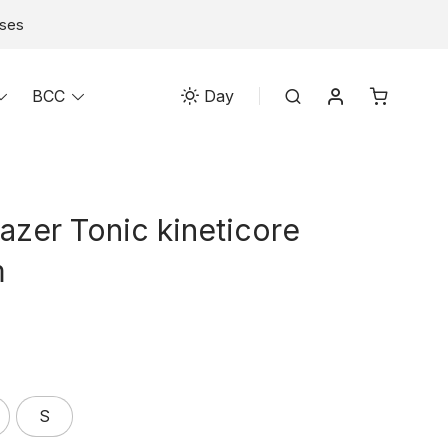
eses
Mi cuenta
Toggle
BCC
Toggle
Search
Day
menu
menu
azer Tonic kineticore
m
S