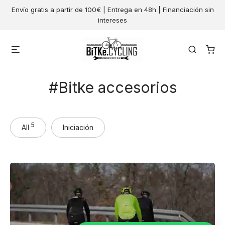
Skip
Envío gratis a partir de 100€ | Entrega en 48h | Financiación sin
to
intereses
content
Menu
Search
Bitke accesorios
5
All
Iniciación