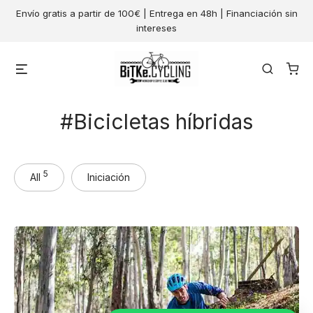
Skip
Envío gratis a partir de 100€ | Entrega en 48h | Financiación sin
to
intereses
content
Menu
Search
Bicicletas híbridas
5
All
Iniciación