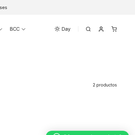
eses
Mi cuenta
Toggle
BCC
Toggle
Search
Day
menu
menu
2 productos