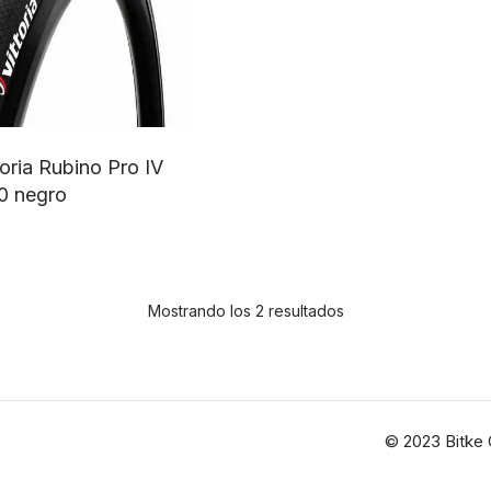
toria Rubino Pro IV
0 negro
Este
producto
tiene
Mostrando los 2 resultados
múltiples
variantes.
Las
opciones
© 2023
Bitke 
se
pueden