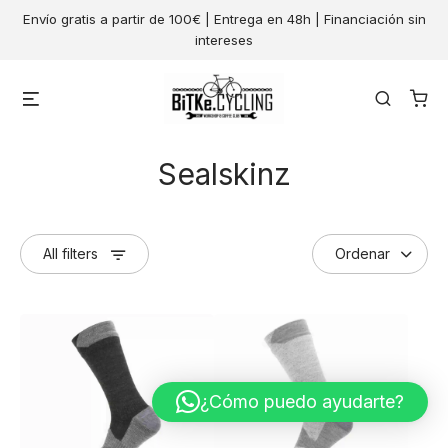
Skip
Envío gratis a partir de 100€ | Entrega en 48h | Financiación sin
to
intereses
content
Menu
Search
Sealskinz
All filters
¿Cómo puedo ayudarte?