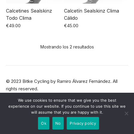
Calcetines Sealskinz
Calcetín Sealskinz Clima
Todo Clima
Cálido
€
49.00
€
45.00
Este
Este
producto
producto
Mostrando los 2 resultados
tiene
tiene
múltiples
múltiples
variantes.
variantes.
Las
Las
opciones
opciones
© 2023
Bitke Cycling
by
Ramiro Álvarez Fernández
. All
rights reserved.
se
se
pueden
pueden
We use cookies to ensure that we give you the best
elegir
elegir
experience on our website. If you continue to use this site we
will assume that you are happy with it.
en
en
la
la
Ok
No
Privacy policy
página
página