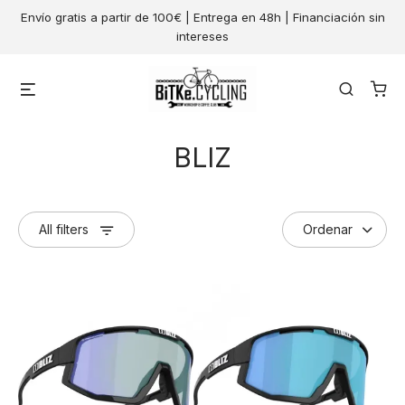
Skip
Envío gratis a partir de 100€ | Entrega en 48h | Financiación sin
to
intereses
content
Menu
Search
BLIZ
All filters