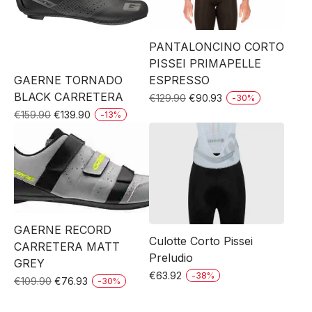
PANTALONCINO CORTO
PISSEI PRIMAPELLE
ESPRESSO
GAERNE TORNADO
BLACK CARRETERA
El
El
€
129.90
€
90.93
-
30
%
Este
precio
precio
El
El
€
159.90
€
139.90
-
13
%
original
actual
Este
precio
precio
producto
era:
es:
original
actual
producto
tiene
€129.90.
€90.93.
era:
es:
tiene
múltiples
€159.90.
€139.90.
múltiples
variantes.
variantes.
Las
Las
opciones
GAERNE RECORD
Culotte Corto Pissei
opciones
se
CARRETERA MATT
Preludio
se
GREY
pueden
€
63.92
-
38
%
El
El
pueden
€
109.90
€
76.93
-
30
%
elegir
Este
Este
precio
precio
elegir
en
producto