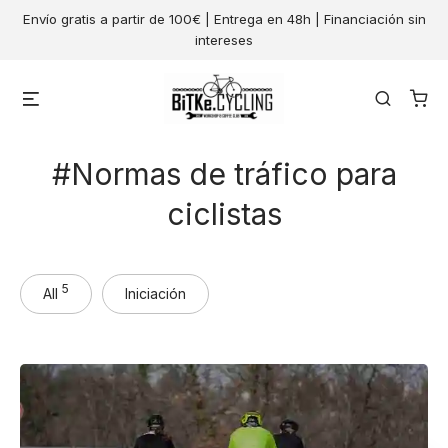
Skip
Envío gratis a partir de 100€ | Entrega en 48h | Financiación sin
to
intereses
content
Menu
Search
Normas de tráfico para
ciclistas
5
All
Iniciación