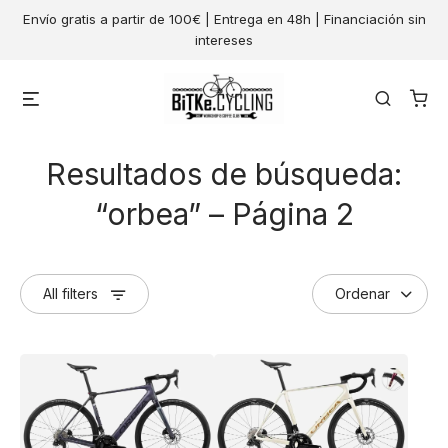
Skip
Envío gratis a partir de 100€ | Entrega en 48h | Financiación sin
to
intereses
content
Menu
Search
Resultados de búsqueda:
“orbea” – Página 2
All filters